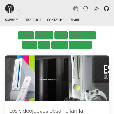
SOBRE MÍ
TRABAJOS
CONTACTO
DIARIO
TODAS
TRABAJO
TECH
RUTA SAMURÁI
JAPÓN
CINE
JUEGOS
LITERATURA
Los videojuegos desarrollan la