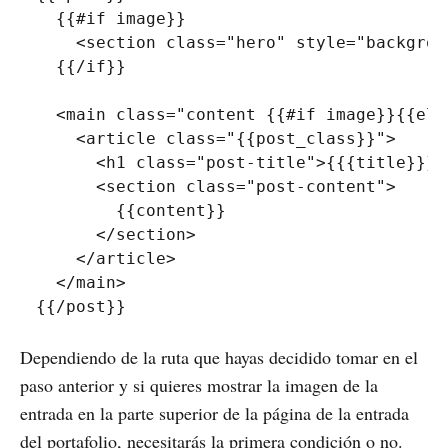
  {{#if image}}

<
section
class
=
"
hero
"
style
=
"
backgrou
  {{/if}}

<
main
class
=
"
content {{#if image}}{{els
    <article class=
"
{{post_class}}"
>
<
h1
class
=
"
post-title
"
>
{{{title}}}{
<
section
class
=
"
post-content
"
>
        {{content}}

</
section
>
</
article
>
</
main
>
Dependiendo de la ruta que hayas decidido tomar en el
paso anterior y si quieres mostrar la imagen de la
entrada en la parte superior de la página de la entrada
del portafolio, necesitarás la primera condición o no.