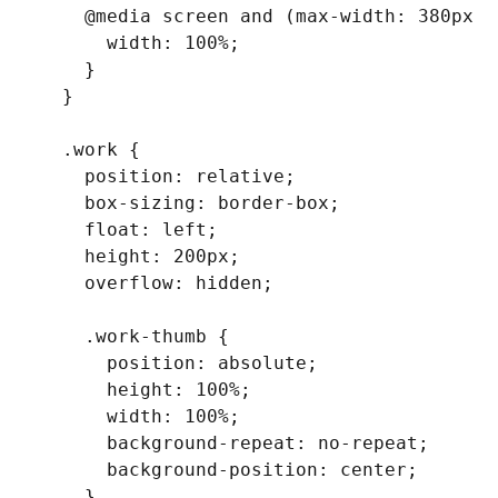
@media
 screen 
and
(
max-width
:
 380px
)
width
:
 100%
;
}
}
.work
{
position
:
 relative
;
box-sizing
:
 border-box
;
float
:
 left
;
height
:
 200px
;
overflow
:
 hidden
;
.work-thumb
{
position
:
 absolute
;
height
:
 100%
;
width
:
 100%
;
background-repeat
:
 no-repeat
;
background-position
:
 center
;
}