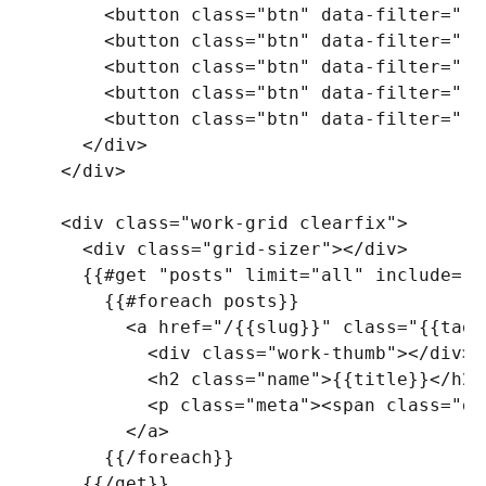
<
button
class
=
"
btn
"
data-filter
=
"
.c
<
button
class
=
"
btn
"
data-filter
=
"
.d
<
button
class
=
"
btn
"
data-filter
=
"
.u
<
button
class
=
"
btn
"
data-filter
=
"
.v
<
button
class
=
"
btn
"
data-filter
=
"
.p
</
div
>
</
div
>
<
div
class
=
"
work-grid clearfix
"
>
<
div
class
=
"
grid-sizer
"
>
</
div
>
    {{#get "posts" limit="all" include="t
      {{#foreach posts}}

<
a
href
=
"
/{{slug}}
"
class
=
"
{{tags
<
div
class
=
"
work-thumb
"
>
</
div
>
<
h2
class
=
"
name
"
>
{{title}}
</
h2
>
<
p
class
=
"
meta
"
>
<
span
class
=
"
da
</
a
>
      {{/foreach}}

    {{/get}}
