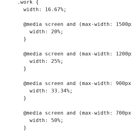
  .work
{
width
:
 16.67%
;
@media
 screen 
and
(
max-width
:
 1500px
)
width
:
 20%
;
}
@media
 screen 
and
(
max-width
:
 1200px
)
width
:
 25%
;
}
@media
 screen 
and
(
max-width
:
 900px
)
width
:
 33.34%
;
}
@media
 screen 
and
(
max-width
:
 700px
)
width
:
 50%
;
}