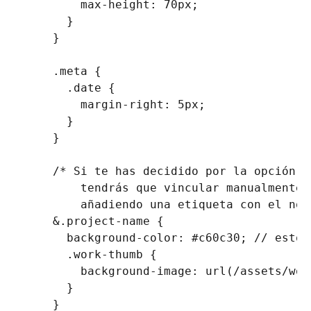
max-height
:
 70px
;
}
}
.meta
{
.date
{
margin-right
:
 5px
;
}
}
/* Si te has decidido por la opción 2
        tendrás que vincular manualmente 
        añadiendo una etiqueta con el nom
&.project-name
{
background-color
:
 #c60c30
;
// esto 
      .work-thumb
{
background-image
:
url
(
/assets/wor
}
}