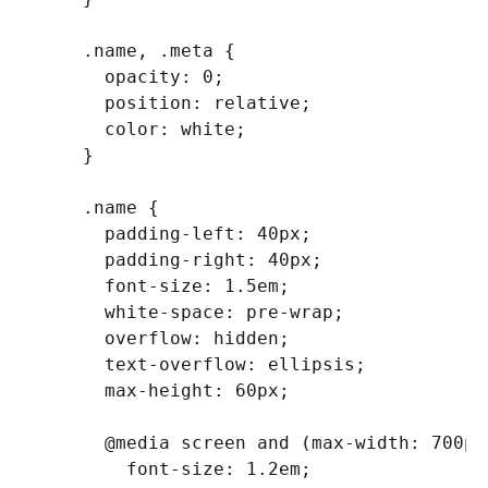
.name, .meta
{
opacity
:
 0
;
position
:
 relative
;
color
:
 white
;
}
.name
{
padding-left
:
 40px
;
padding-right
:
 40px
;
font-size
:
 1.5em
;
white-space
:
 pre-wrap
;
overflow
:
 hidden
;
text-overflow
:
 ellipsis
;
max-height
:
 60px
;
@media
 screen 
and
(
max-width
:
 700px
font-size
:
 1.2em
;