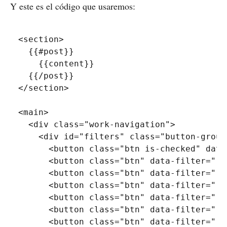
Y este es el código que usaremos:
<
section
>
  {{#post}}

    {{content}}

</
section
>
<
main
>
<
div
class
=
"
work-navigation
"
>
<
div
id
=
"
filters
"
class
=
"
button-group
<
button
class
=
"
btn is-checked
"
data
<
button
class
=
"
btn
"
data-filter
=
"
.w
<
button
class
=
"
btn
"
data-filter
=
"
.d
<
button
class
=
"
btn
"
data-filter
=
"
.m
<
button
class
=
"
btn
"
data-filter
=
"
.p
<
button
class
=
"
btn
"
data-filter
=
"
.i
<
button
class
=
"
btn
"
data-filter
=
"
.o