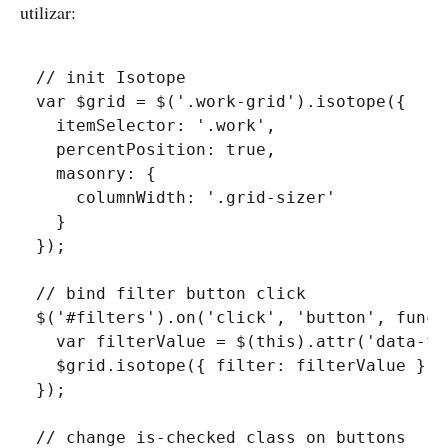
utilizar:
// init Isotope
var
 $grid 
=
$
(
'.work-grid'
)
.
isotope
(
{
itemSelector
:
'.work'
,
percentPosition
:
true
,
masonry
:
{
columnWidth
:
'.grid-sizer'
}
}
)
;
// bind filter button click
$
(
'#filters'
)
.
on
(
'click'
,
'button'
,
funct
var
 filterValue 
=
$
(
this
)
.
attr
(
'data-fi
  $grid
.
isotope
(
{
filter
:
 filterValue 
}
)
;
}
)
;
// change is-checked class on buttons