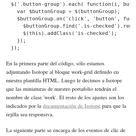
$
(
'.button-group'
)
.
each
(
function
(
i
,
 butt
var
 $buttonGroup 
=
$
(
buttonGroup
)
;
  $buttonGroup
.
on
(
'click'
,
'button'
,
func
    $buttonGroup
.
find
(
'.is-checked'
)
.
remo
$
(
this
)
.
addClass
(
'is-checked'
)
;
}
)
;
}
)
;
En la primera parte del código, sólo estamos
adjuntando Isotope al bloque work-grid definido en
nuestra plantilla HTML. Luego le decimos a Isotope
que las miniaturas de nuestro portafolio tendrán el
nombre de clase 'work'. El resto de los ajustes son los
indicados por la
documentación de Isotope
para que la
rejilla sea responsiva.
La siguiente parte se encarga de los eventos de clic de