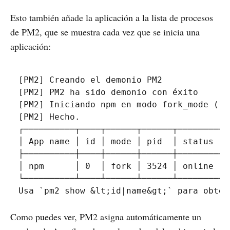
Esto también añade la aplicación a la lista de procesos
de PM2, que se muestra cada vez que se inicia una
aplicación:
[PM2] Creando el demonio PM2

[PM2] PM2 ha sido demonio con éxito

[PM2] Iniciando npm en modo fork_mode (1 i
[PM2] Hecho.

┌──────────┬────┬──────┬──────┬────────┬─
│ App name │ id │ mode │ pid  │ status │ 
├──────────┼────┼──────┼──────┼────────┼─
│ npm      │ 0  │ fork │ 3524 │ online │ 
└──────────┴────┴──────┴──────┴────────┴─
Usa `pm2 show 
&lt;
id|name
&gt;
Como puedes ver, PM2 asigna automáticamente un