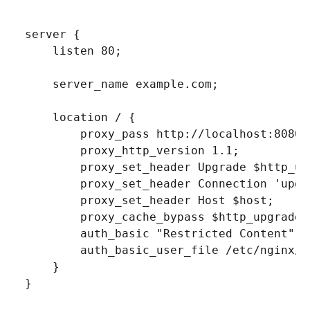
server 
{
    listen 
80
;
    server_name example
.
com
;
    location 
/
{
        proxy_pass http
:
/
/
localhost
:
8080
;
        proxy_http_version 
1.1
;
        proxy_set_header Upgrade $http_up
        proxy_set_header Connection 
'upgr
        proxy_set_header Host $host
;
        proxy_cache_bypass $http_upgrade
;
        auth_basic 
"Restricted Content"
;
        auth_basic_user_file 
/
etc
/
nginx
/
.
}
}