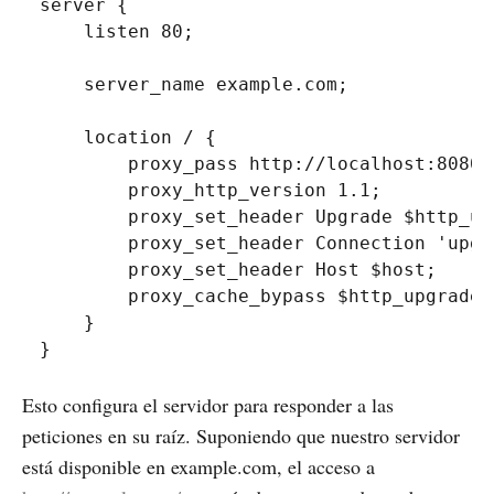
server 
{
    listen 
80
;
    server_name example
.
com
;
    location 
/
{
        proxy_pass http
:
/
/
localhost
:
8080
;
        proxy_http_version 
1.1
;
        proxy_set_header Upgrade $http_up
        proxy_set_header Connection 
'upgr
        proxy_set_header Host $host
;
        proxy_cache_bypass $http_upgrade
;
}
}
Esto configura el servidor para responder a las
peticiones en su raíz. Suponiendo que nuestro servidor
está disponible en example.com, el acceso a