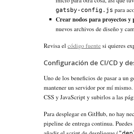
inicio para otra cosa, así que t
para aco
gatsby-config.js
Crear nodos para proyectos y 
nuevos archivos de diseño y cam
Revisa el
código fuente
si quieres ex
Configuración de CI/CD y d
Uno de los beneficios de pasar a un g
mantener un servidor por mí mismo.
CSS y JavaScript y subirlos a las pág
Para desplegar en GitHub, no hay nec
pipeline de entrega continua. Puedes
añadir el script de despliegue (
"dep