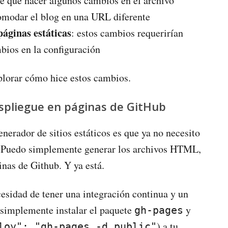
uve que hacer algunos cambios en el archivo
modar el blog en una URL diferente
páginas estáticas
: estos cambios requerirían
bios en la configuración
plorar cómo hice estos cambios.
espliegue en páginas de GitHub
enerador de sitios estáticos es que ya no necesito
 Puedo simplemente generar los archivos HTML,
inas de Github. Y ya está.
esidad de tener una integración continua y un
 simplemente instalar el paquete
y
gh-pages
) a tu
loy": "gh-pages -d public"