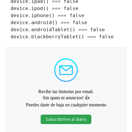
device
.
ipad
(
)
===
false
device
.
ipod
(
)
===
false
device
.
iphone
(
)
===
false
device
.
android
(
)
===
false
device
.
androidTablet
(
)
===
false
device
.
blackberryTablet
(
)
===
false
Recibe las historias por email.
Sin spam ni anuncios! 👍
Puedes darte de baja en cualquier momento
Subscribirme al diario